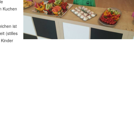
de
en Kuchen
ichen ist
t (stilles
 Kinder